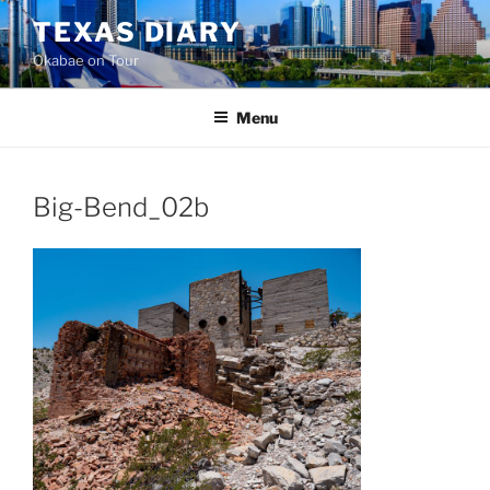
Skip
TEXAS DIARY
to
Okabae on Tour
content
Menu
Big-Bend_02b