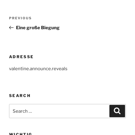
Post
Previous
PREVIOUS
navigation
Post
Eine große Biegung
ADRESSE
valentine.announce.reveals
SEARCH
Search
Search
for:
WICHTIG