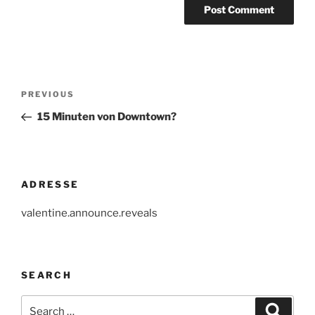
Post
Previous
PREVIOUS
navigation
Post
15 Minuten von Downtown?
ADRESSE
valentine.announce.reveals
SEARCH
Search
Search