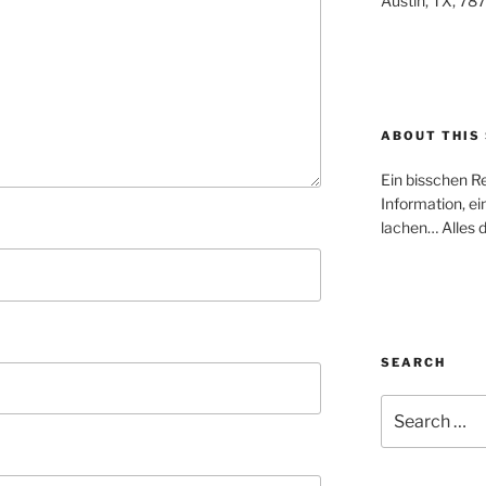
Austin, TX, 78
ABOUT THIS 
Ein bisschen R
Information, ei
lachen… Alles d
SEARCH
Search
for: