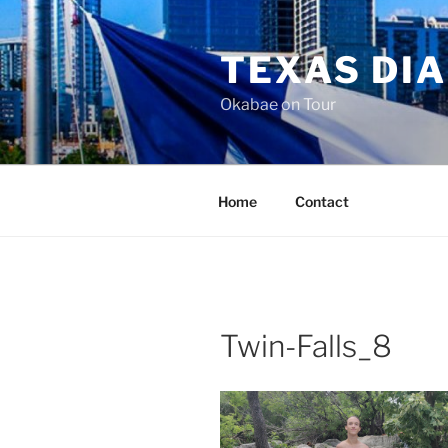
Skip
to
TEXAS DI
content
Okabae on Tour
Home
Contact
Twin-Falls_8