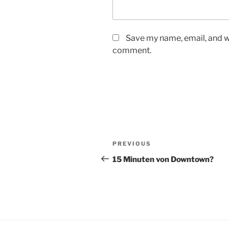
Save my name, email, and we
comment.
Post
Previous
PREVIOUS
navigation
Post
15 Minuten von Downtown?