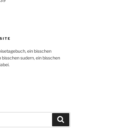
739
SITE
eisetagebuch, ein bisschen
n bisschen sudern, ein bisschen
abei.
Search