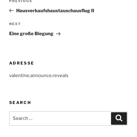
Previous
PREVIOUS
navigation
Post
Hausverkaufshaustauschausflug II
Next
NEXT
Post
Eine große Biegung
ADRESSE
valentine.announce.reveals
SEARCH
Search
Search
for: