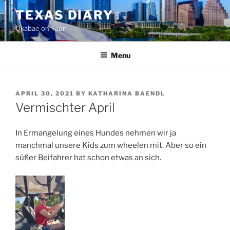
Skip
TEXAS DIARY
to
Okabae on Tour
content
Menu
POSTED
APRIL 30, 2021
BY
KATHARINA BAENDL
ON
Vermischter April
In Ermangelung eines Hundes nehmen wir ja
manchmal unsere Kids zum wheelen mit. Aber so ein
süßer Beifahrer hat schon etwas an sich.