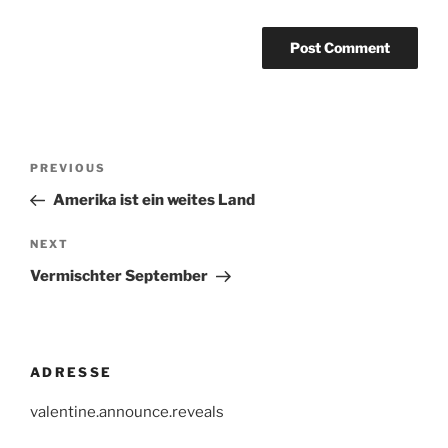
Post
Previous
PREVIOUS
navigation
Post
Amerika ist ein weites Land
Next
NEXT
Post
Vermischter September
ADRESSE
valentine.announce.reveals