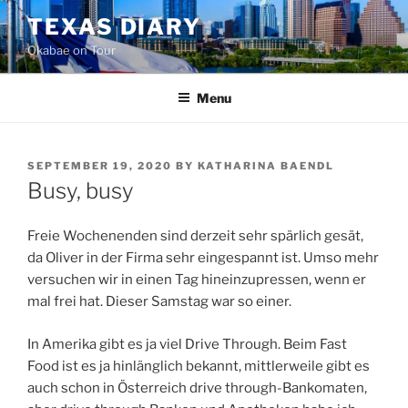
Skip
TEXAS DIARY
to
Okabae on Tour
content
Menu
POSTED
SEPTEMBER 19, 2020
BY
KATHARINA BAENDL
ON
Busy, busy
Freie Wochenenden sind derzeit sehr spärlich gesät,
da Oliver in der Firma sehr eingespannt ist. Umso mehr
versuchen wir in einen Tag hineinzupressen, wenn er
mal frei hat. Dieser Samstag war so einer.
In Amerika gibt es ja viel Drive Through. Beim Fast
Food ist es ja hinlänglich bekannt, mittlerweile gibt es
auch schon in Österreich drive through-Bankomaten,